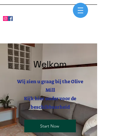
The Olive Mill
Welkom
Wij zien u graag bij the Olive
Mill
Kijk hier onder voor de
beschikbaarheid
Start Now